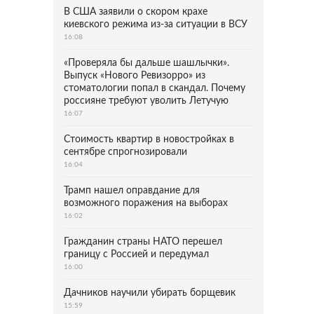
В США заявили о скором крахе
киевского режима из-за ситуации в ВСУ
16:08
«Проверяла бы дальше шашлычки».
Выпуск «Нового Ревизорро» из
стоматологии попал в скандал. Почему
россияне требуют уволить Летучую
16:07
Стоимость квартир в новостройках в
сентябре спрогнозировали
16:04
Трамп нашел оправдание для
возможного поражения на выборах
16:02
Гражданин страны НАТО перешел
границу с Россией и передумал
16:00
Дачников научили убирать борщевик
15:59