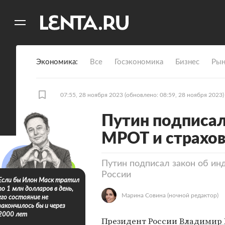
11
A
Экономика
Все
Госэкономика
Бизнес
Рын
07:55, 28 ноября 2023
(обновлено: 08:59, 28 ноября 2023)
Путин подписал
МРОТ и страхов
Путин подписал закон об ин
России
Если бы Илон Маск тратил
по 1 млн долларов в день,
Марина Совина
(ночной редактор)
его состояние не
закончилось бы и через
2000 лет
Президент России
Владимир 