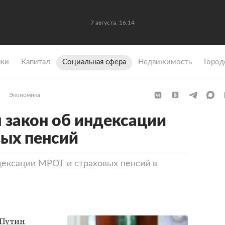
7 августа, 16:14
ки
Капитал
Социальная сфера
Недвижимость
Город
Экономика
 закон об индексации
ых пенсий
дексации МРОТ и страховых пенсий в
Путин