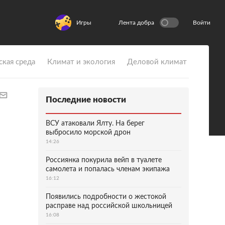
Игры
Лента добра
Войти
ская среда
Климат и экология
Деловой климат
Последние новости
ВСУ атаковали Ялту. На берег
выбросило морской дрон
14:26
Россиянка покурила вейп в туалете
самолета и попалась членам экипажа
16:12
Появились подробности о жестокой
расправе над российской школьницей
16:08