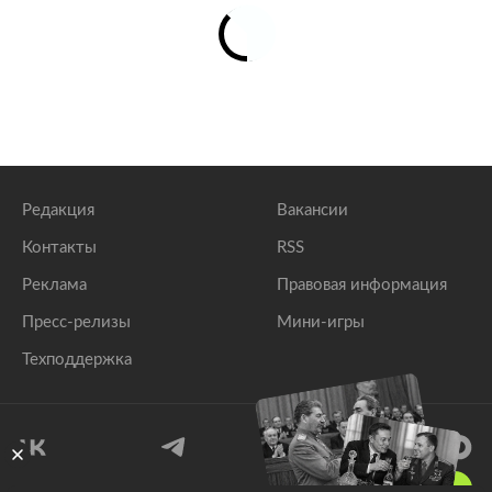
Редакция
Вакансии
Контакты
RSS
Реклама
Правовая информация
Пресс-релизы
Мини-игры
Техподдержка