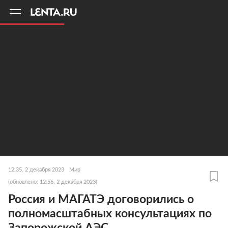
11
A
12:35, 2 декабря 2023
Мир
(обновлено: 12:56, 2 декабря 2023)
Россия и МАГАТЭ договорились о
полномасштабных консультациях по
Запорожской АЭС