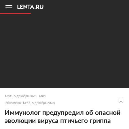
11
A
13:05, 5 декабря 2023
Мир
(обновлено: 13:46, 5 декабря 2023)
Иммунолог предупредил об опасной
эволюции вируса птичьего гриппа