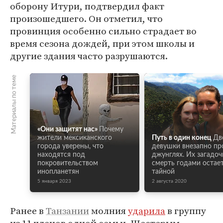
оборону Итури, подтвердил факт
произошедшего. Он отметил, что
провинция особенно сильно страдает во
время сезона дождей, при этом школы и
другие здания часто разрушаются.
Материалы по теме
«Они защитят нас»
Почему
жители мексиканского
Путь в один конец
Дв
города уверены, что
девушки внезапно пр
находятся под
джунглях. Их загадоч
покровительством
смерть годами остае
инопланетян
тайной
5 января 2023
2 августа 2020
Ранее в
Танзании
молния
ударила
в группу