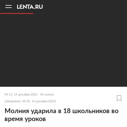
11
A
09:11, 14 декабря 2023
Из жизни
(обновлено: 09:30, 14 декабря 2023)
Молния ударила в 18 школьников во
время уроков