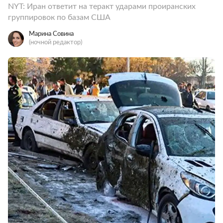
NYT: Иран ответит на теракт ударами проиранских
группировок по базам США
Марина Совина
(ночной редактор)