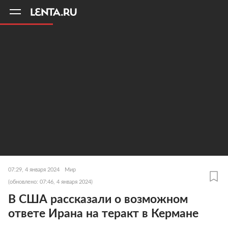
11
A
07:29, 4 января 2024
Мир
(обновлено: 07:46, 4 января 2024)
В США рассказали о возможном
ответе Ирана на теракт в Кермане