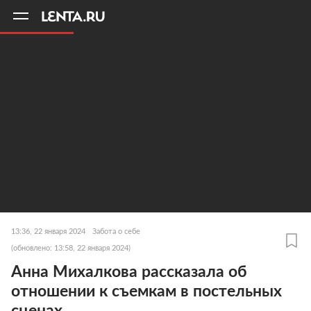
11
A
13:36, 22 января 2024
Забота о себе
(обновлено: 13:58, 22 января 2024)
Анна Михалкова рассказала об
отношении к съемкам в постельных
сценах