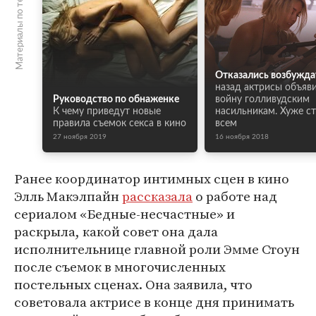
Материалы по теме
Отказались возбужда
назад актрисы объяв
Руководство по обнаженке
войну голливудским
К чему приведут новые
насильникам. Хуже с
правила съемок секса в кино
всем
27 ноября 2019
16 ноября 2018
Ранее координатор интимных сцен в кино
Элль Макэлпайн
рассказала
о работе над
сериалом «Бедные-несчастные» и
раскрыла, какой совет она дала
исполнительнице главной роли Эмме Стоун
после съемок в многочисленных
постельных сценах. Она заявила, что
советовала актрисе в конце дня принимать