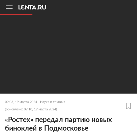
11
A
09:03, 19 марта 2024
Наука и техника
(обновлено: 09:10, 19 марта 2024)
«Ростех» передал партию новых
биноклей в Подмосковье