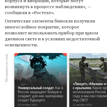
корпуса и вибрации, которые могут
возникнуть в процессе наблюдения», —
сообщили в «Ростехе».
Оптические элементы бинокля получили
многослойное покрытие, которое
позволяет использовать прибор при ярком
дневном свете и в условиях недостаточной
освещенности.
Материалы по теме
«Ланцет», «Мальва» и
Универсальный солдат.
Как в
с крыльями.
Какое ор
России защищают бойцов и
использовала Россия 
создают для них экипировку
году и как оно повли
солдат будущего
ход СВО?
20 октября 2023
22 декабря 2023