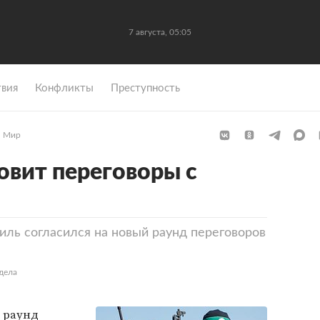
7 августа, 05:05
вия
Конфликты
Преступность
Мир
овит переговоры с
иль согласился на новый раунд переговоров
дела
 раунд