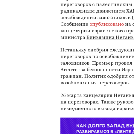
переговоров с палестинским
радикальным
движением Х
освобождении заложников в
Сообщение
опубликовано
на 
канцелярии израильского пр
министра
Биньямина Нетань
Нетаньяху одобрил следующ
переговоров по освобождени
заложников. Премьер провел 
Агентства безопасности Изр
граждан. Политик одобрил о
возобновления переговоров.
26 марта канцелярия Нетань
на переговорах. Также руков
немедленного вывода израиль