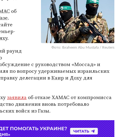
АМАС
об
Газе
.
сайте
емьер-
яху
.
Фото: Ibraheem Abu Mustafa / Reuters
ий раунд
ю
обсуждение с руководством «Моссад» и
аиля по вопросу удерживаемых израильских
тправку делегации в
Каир
и
Доху
для
яху
заявила
об отказе ХАМАС от компромисса
одство движения вновь потребовало
ских войск из Газы.