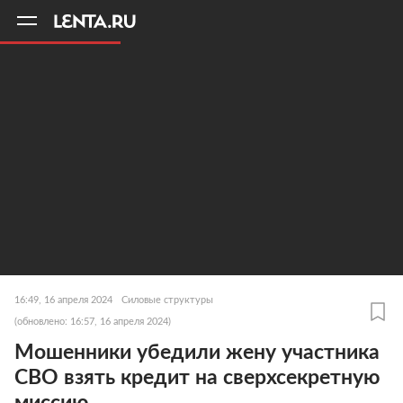
11
A
16:49, 16 апреля 2024
Силовые структуры
(обновлено: 16:57, 16 апреля 2024)
Мошенники убедили жену участника
СВО взять кредит на сверхсекретную
миссию