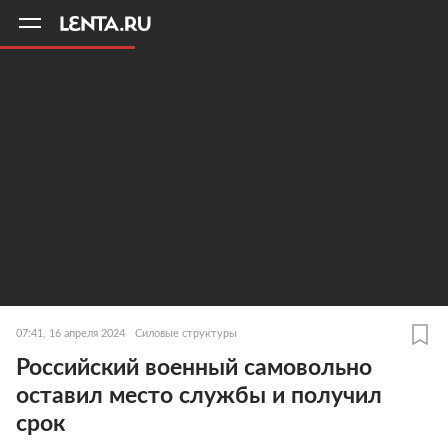
11
A
07:41, 16 апреля 2024
Силовые структуры
Российский военный самовольно
оставил место службы и получил
срок