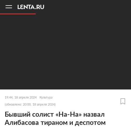
11
A
19:44, 18 апреля 2024
Культура
(обновлено: 20:00, 18 апреля 2024)
Бывший солист «На-На» назвал
Алибасова тираном и деспотом