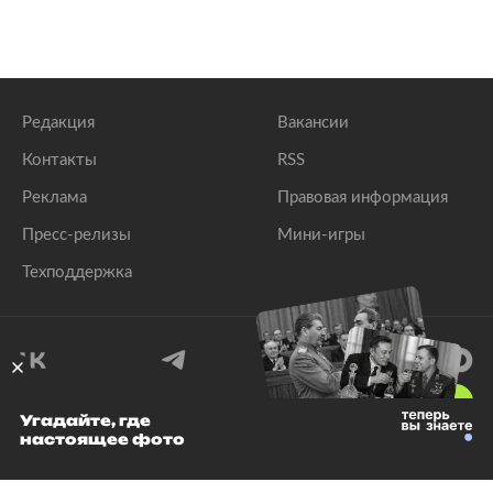
Редакция
Вакансии
Контакты
RSS
Реклама
Правовая информация
Пресс-релизы
Мини-игры
Техподдержка
18
+
Угадайте, где
настоящее фото
© 1999–2026 Все права защищены.
ООО «Лента.Ру»