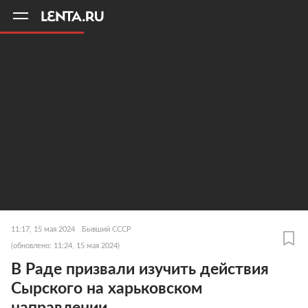
11
A
11:17, 15 мая 2024
Бывший СССР
(обновлено: 11:24, 15 мая 2024)
В Раде призвали изучить действия
Сырского на харьковском
направлении