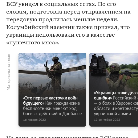
ВСУ увидел в социальных сетях. По его
словам, подготовка перед отправлением на
передовую продлилась меньше недели.
Колумбийский наемник также признал, что
украинцы использовали его в качестве
«пушечного мяса».
Материалы по теме
«Украинцы тоже дел
«Это первые ласточки войн
ошибки»
Российский
будущего»
Как гражданские
— о боях в Херсонско
беспилотники меняют ход
области и контрнаст
боевых действий в Донбассе
украинской армии
16 января 2023
13 сентября 2022