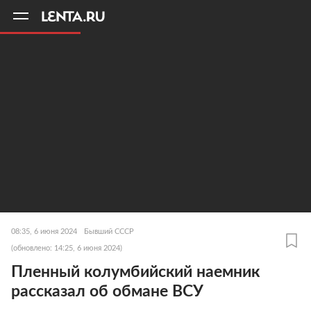
11
A
08:35, 6 июня 2024
Бывший СССР
(обновлено: 14:25, 6 июня 2024)
Пленный колумбийский наемник
рассказал об обмане ВСУ