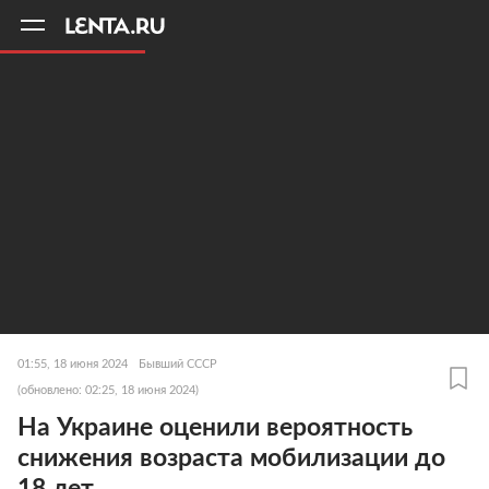
11
A
01:55, 18 июня 2024
Бывший СССР
(обновлено: 02:25, 18 июня 2024)
На Украине оценили вероятность
снижения возраста мобилизации до
18 лет