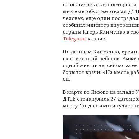
столкнулись автоцистерна и
микроавтобус, жертвами ДТП
человек, еще один пострадал
сообщил министр внутренни
страны
Игорь Клименко
в св
Telegram
-канале.
По данным Клименко, среди 
шестилетний ребенок. Выжит
одной женщине, сейчас за ее
борются врачи. «На месте ра
он.
В марте во
Львове
на западе 
ДТП: столкнулись 27 автомоб
мосту. Тогда никто из участн