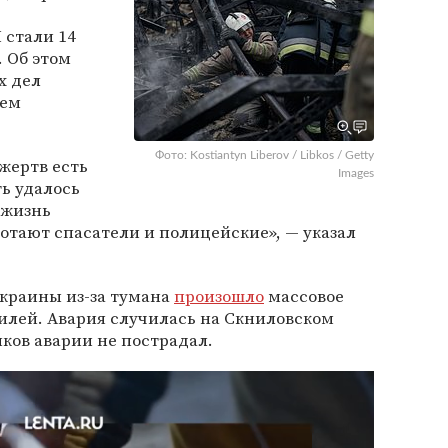
 стали 14
. Об этом
х дел
оем
Фото: Kostiantyn Liberov / Libkos / Getty
жертв есть
Images
ь удалось
 жизнь
ботают спасатели и полицейские», — указал
Украины из-за тумана
произошло
массовое
илей. Авария случилась на Скниловском
иков аварии не пострадал.