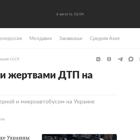
6 августа, 02:04
елоруссия
Молдавия
Закавказье
Средняя Азия
вший СССР
ли жертвами ДТП на
ерной и микроавтобусом на Украине
ела
аде
Украины