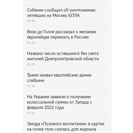
Собянин сообщил об уничтожении
летевших на Москву БПЛА
01:48
Внук де Голля рассказал о желании
европейцев переехать в Россию
01:43
Названо число оставшихся без света
жителей Днепропетровской области
01:33
Трамп назвал европейские армии
слабыми
01:31
На Украине заявили о получении
колоссальной суммы от Запада с
февраля 2022 года
01:26
Звезда «Полового воспитания» в куртке
на голое тело снялась для журнала