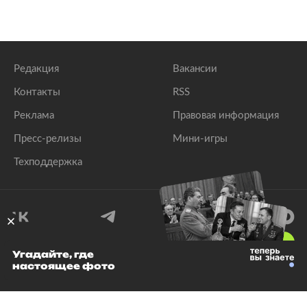
Редакция
Вакансии
Контакты
RSS
Реклама
Правовая информация
Пресс-релизы
Мини-игры
Техподдержка
18
+
Угадайте, где
настоящее фото
© 1999–2026 Все права защищены.
ООО «Лента.Ру»