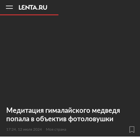
11
A
Медитация гималайского медведя
попала в объектив фотоловушки
17:24, 12 июля 2024
Моя страна