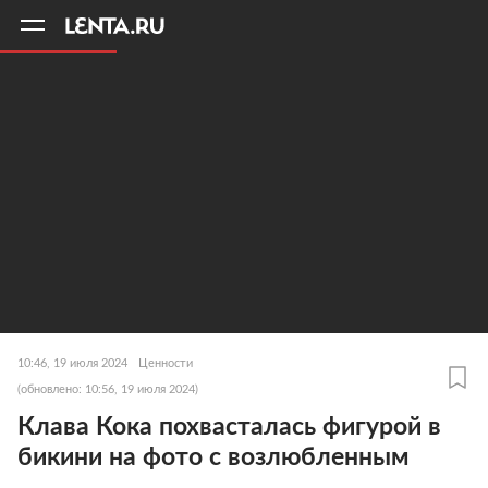
11
A
10:46, 19 июля 2024
Ценности
(обновлено: 10:56, 19 июля 2024)
Клава Кока похвасталась фигурой в
бикини на фото с возлюбленным