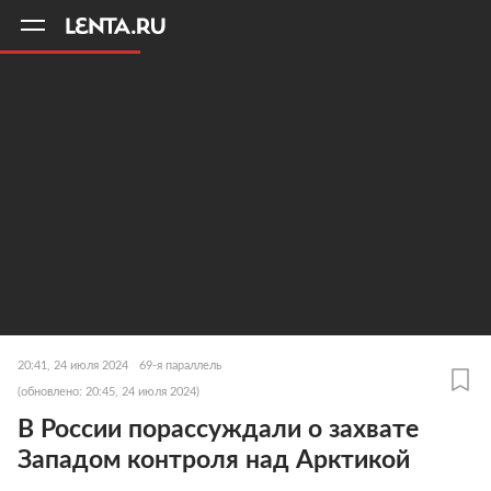
11
A
20:41, 24 июля 2024
69-я параллель
(обновлено: 20:45, 24 июля 2024)
В России порассуждали о захвате
Западом контроля над Арктикой