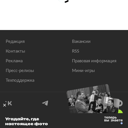
Редакция
Вакансии
Контакты
RSS
Реклама
Правовая информация
Пресс-релизы
Мини-игры
Техподдержка
18
+
Угадайте, где
настоящее фото
© 1999–2026 Все права защищены.
ООО «Лента.Ру»