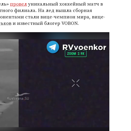
ель»
провел
уникальный хоккейный матч в
тного филиала. На лед вышла сборная
понентами стали вице-чемпион мира, вице-
ськов
и известный блогер VOBON.