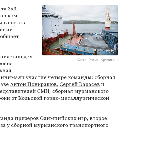
та 3х3
ческом
 в состав
дении
ообщает
ециально для
Фото: Роман Кручинин
роена
ьная
ринимали участие четыре команды: сборная
таве
Антон Понкрашов
,
Сергей Карасев
и
редставителей СМИ; сборная мурманского
роки от Кольской горно-металлургической
манда призеров Олимпийских игр, второе
нза у сборной мурманского транспортного