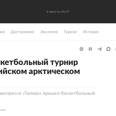
6 августа, 01:57
ния
Достижения
Экология
Туризм
История
скетбольный турнир
ийском арктическом
экспрессе «Талнах» прошел баскетбольный
ия»)