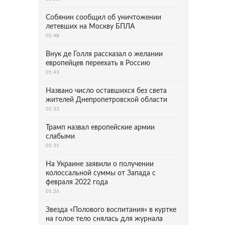
Собянин сообщил об уничтожении
летевших на Москву БПЛА
01:48
Внук де Голля рассказал о желании
европейцев переехать в Россию
01:43
Названо число оставшихся без света
жителей Днепропетровской области
01:33
Трамп назвал европейские армии
слабыми
01:31
На Украине заявили о получении
колоссальной суммы от Запада с
февраля 2022 года
01:26
Звезда «Полового воспитания» в куртке
на голое тело снялась для журнала