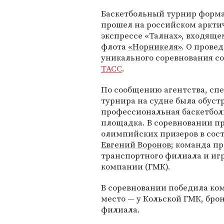
Баскетбольный турнир форма
прошел на российском аркти
экспрессе «Талнах», входящем
флота
«Норникеля»
. О прове
уникального соревнования с
ТАСС
.
По сообщению агентства, сп
турнира на судне была обуст
профессиональная баскетбол
площадка. В соревновании п
олимпийских призеров в сос
Евгений Воронов
; команда п
транспортного филиала и иг
компании (ГМК).
В соревновании победила ко
место — у Кольской ГМК, бро
филиала.