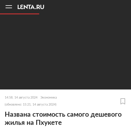
11
A
14:58, 14 августа 2024
Экономика
(обновлено: 15:21, 14 августа 2024)
Названа стоимость самого дешевого
жилья на Пхукете