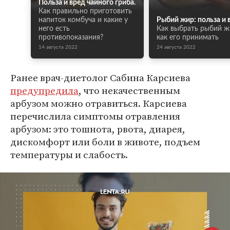
Польза и вред чайного гриба.
Как правильно приготовить
напиток комбуча и какие у
Рыбий жир: польза и 
него есть
Как выбрать рыбий ж
противопоказания?
как его принимать
14 августа 2022
24 августа 2022
Ранее врач-диетолог Сабина Карсиева
предупредила
, что некачественным
арбузом можно отравиться. Карсиева
перечислила симптомы отравления
арбузом: это тошнота, рвота, диарея,
дискомфорт или боли в животе, подъем
температуры и слабость.