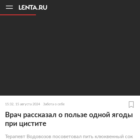
11
A
15:32, 15 августа 2024
Забота о себе
Врач рассказал о пользе одной ягоды
при цистите
Терапевт Водовозов посоветовал пить клюквенный сок