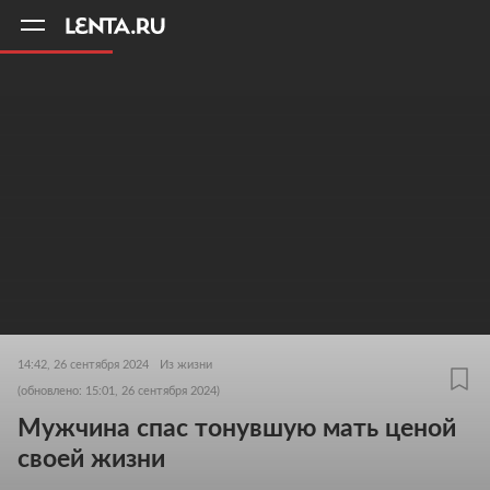
11
A
14:42, 26 сентября 2024
Из жизни
(обновлено: 15:01, 26 сентября 2024)
Мужчина спас тонувшую мать ценой
своей жизни