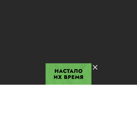
Лента добра
деактивирована. Добро
пожаловать в реальный
мир.
Их время пришло!