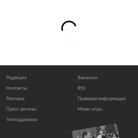
Редакция
Вакансии
Контакты
RSS
Реклама
Правовая информация
Пресс-релизы
Мини-игры
Техподдержка