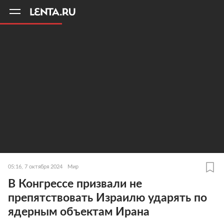
11
A
05:16, 7 октября 2024
Мир
В Конгрессе призвали не
препятствовать Израилю ударять по
ядерным объектам Ирана