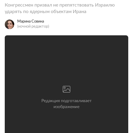
Конгрессмен призвал не препятствовать Израилю
ударять по ядерным объектам Ирана
Марина Совина
(ночной редактор)