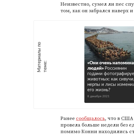
Неизвестно, сумел ли пес сп
том, как он забрался наверх 
М
а
т
р
и
а
л
ы
п
о
т
е
м
е
е
:
«Они очень напомин
людей»
Россиянин
годами фотографиру
животных: как сивучи
нерпы и лисы измени
его жизнь?
8 декабря 2021
Ранее
сообщалось
, что в
США
провела больше недели без е
помимо Конни находились ст