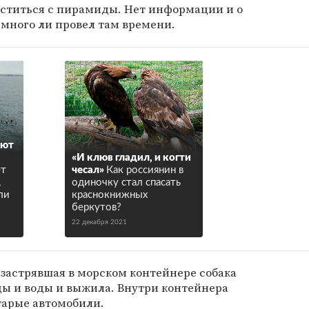
уститься с пирамиды. Нет информации и о
и много ли провел там времени.
ают
«И клюв гладил, и когти
ет
чесал»
Как россиянин в
,
одиночку стал спасать
ли
краснокнижных
беркутов?
22 декабря 2021
застрявшая в морском контейнере собака
ды и воды и выжила. Внутри контейнера
арые автомобили.