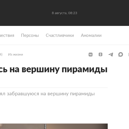
8 августа, 08:23
ествия
Персоны
Счастливчики
Аномалии
4)
Из жизни
сь на вершину пирамиды
нял забравшуюся на вершину пирамиды