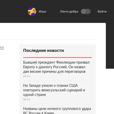
Игры
Лента добра
Войти
Последние новости
Бывший президент Финляндии призвал
Европу к диалогу Россией. Он назвал
две веские причины для переговоров
06:54
На Западе узнали о планах США
повторить венесуэльский сценарий в
одной стране
08:10
Названы цели ночного группового удара
ВС России в Киеве