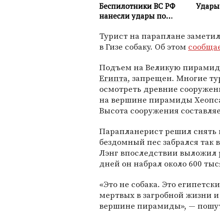
Турист на параплане заметил
в Гизе собаку. Об этом
сообща
Подъем на Великую пирамиду
Египта
, запрещен. Многие ту
осмотреть древние сооружени
на вершине пирамиды Хеопса 
Высота сооружения составляе
Парапланерист решил снять н
бездомный пес забрался так 
Лэнг впоследствии выложил р
дней он набрал около 600 тыс
«Это не собака. Это египетск
мертвых в загробной жизни и
вершине пирамиды», — пошут