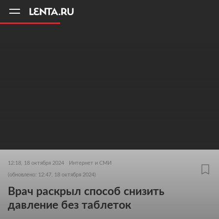
11
A
12:18, 18 октября 2024
Интернет и СМИ
(обновлено: 12:47, 18 октября 2024)
Врач раскрыл способ снизить
давление без таблеток