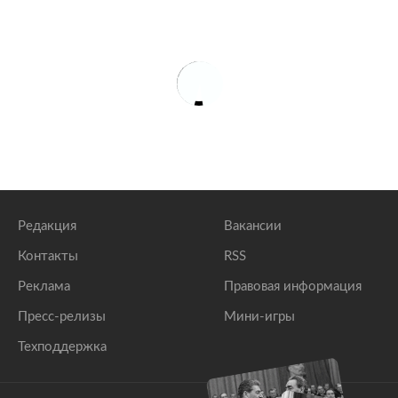
Редакция
Вакансии
Контакты
RSS
Реклама
Правовая информация
Пресс-релизы
Мини-игры
Техподдержка