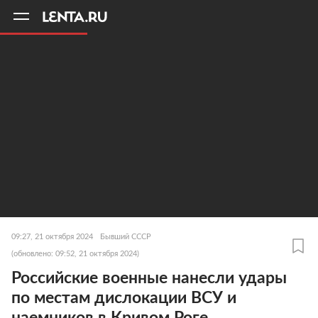
11
A
09:27, 21 октября 2024
Бывший СССР
(обновлено: 09:52, 21 октября 2024)
Российские военные нанесли удары
по местам дислокации ВСУ и
наемников в Кривом Роге