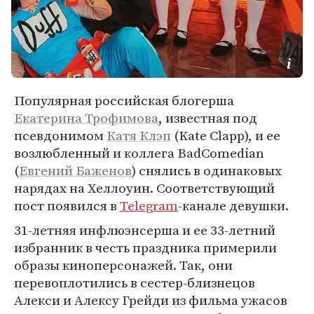
Популярная российская блогерша
Екатерина Трофимова
, известная под
псевдонимом
Катя Клэп
(Kate Clapp), и ее
возлюбленный и коллега BadComedian
(
Евгений Баженов
) снялись в одинаковых
нарядах на Хеллоуин. Соответствующий
пост появился в
Telegram
-канале девушки.
31-летняя инфлюэнсерша и ее 33-летний
избранник в честь праздника примерили
образы киноперсонажей. Так, они
перевоплотились в сестер-близнецов
Алекси и Алексу Грейди из фильма ужасов