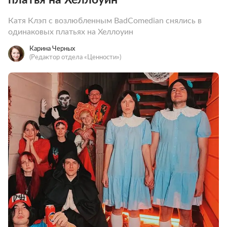
Катя Клэп с возлюбленным BadComedian снялись в
одинаковых платьях на Хеллоуин
Карина Черных
(Редактор отдела «Ценности»)