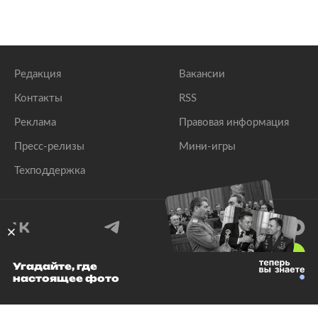
Редакция
Вакансии
Контакты
RSS
Реклама
Правовая информация
Пресс-релизы
Мини-игры
Техподдержка
18
+
Угадайте, где
настоящее фото
© 1999–2026 Все права защищены.
ООО «Лента.Ру»