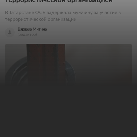
В Татарстане ФСБ задержала мужчину за участие в
террористической организации
Варвара Митина
(редактор)