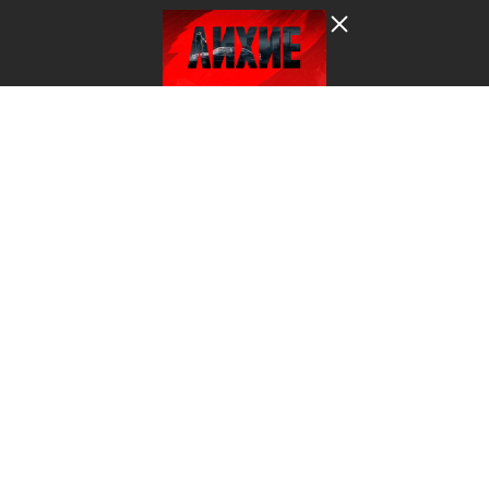
Лента добра
деактивирована. Добро
пожаловать в реальный
мир.
***