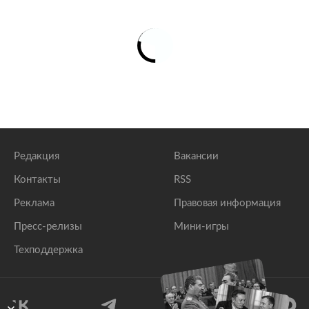
Редакция
Вакансии
Контакты
RSS
Реклама
Правовая информация
Пресс-релизы
Мини-игры
Техподдержка