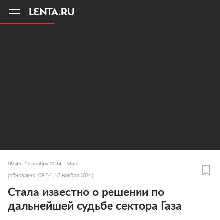
11
A
09:45, 12 ноября 2024
Мир
(обновлено: 09:54, 12 ноября 2024)
Стала известно о решении по
дальнейшей судьбе сектора Газа