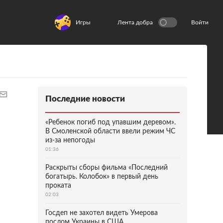
Игры
Лента добра
Войти
Последние новости
«Ребенок погиб под упавшим деревом».
В Смоленской области ввели режим ЧС
из-за непогоды
01:36
Раскрыты сборы фильма «Последний
богатырь. Колобок» в первый день
проката
02:03
Госдеп не захотел видеть Умерова
послом Украины в США