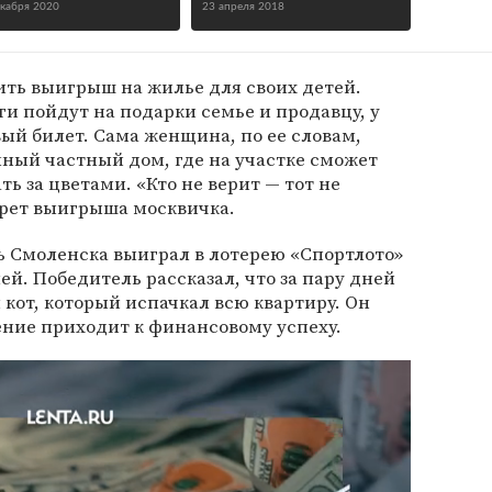
екабря 2020
23 апреля 2018
ить выигрыш на жилье для своих детей.
ги пойдут на подарки семье и продавцу, у
вый билет. Сама женщина, по ее словам,
ный частный дом, где на участке сможет
ь за цветами. «Кто не верит — тот не
крет выигрыша москвичка.
ль Смоленска выиграл в лотерею «Спортлото»
лей. Победитель рассказал, что за пару дней
кот, который испачкал всю квартиру. Он
ение приходит к финансовому успеху.