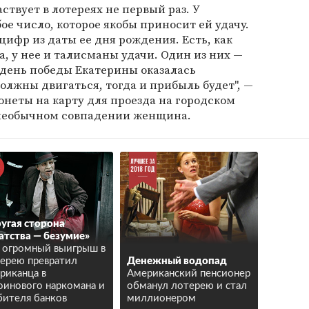
ствует в лотереях не первый раз. У
е число, которое якобы приносит ей удачу.
цифр из даты ее дня рождения. Есть, как
, у нее и талисманы удачи. Один из них —
 день победы Екатерины оказалась
олжны двигаться, тогда и прибыль будет", —
онеты на карту для проезда на городском
о необычном совпадении женщина.
угая сторона
атства — безумие»
 огромный выигрыш в
ерею превратил
Денежный водопад
риканца в
Американский пенсионер
оинового наркомана и
обманул лотерею и стал
бителя банков
миллионером