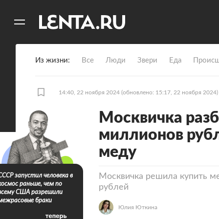
11
A
Из жизни
Все
Люди
Звери
Еда
Происш
14:40, 22 ноября 2024
(обновлено: 15:17, 22 ноября 2024)
Москвичка разб
миллионов рубл
меду
Москвичка решила купить ме
СССР запустил человека в
космос раньше, чем по
рублей
всему США разрешили
межрасовые браки
Юлия Юткина