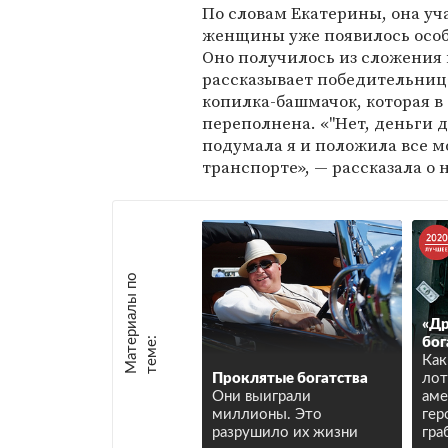
По словам Екатерины, она уча
женщины уже появилось особо
Оно получилось из сложения 
рассказывает победительница
копилка-башмачок, которая в
переполнена. «"Нет, деньги д
подумала я и положила все м
транспорте», — рассказала 
М
а
т
р
и
а
л
ы
п
о
т
е
м
е
«Др
е
:
бог
Как
Проклятые богатства
лот
Они выиграли
аме
миллионы. Это
гер
разрушило их жизни
гра