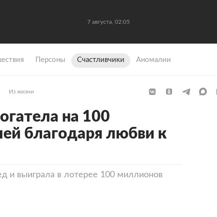
7 августа, 02:05
ествия
Персоны
Счастливчики
Аномалии
Из жизни
огатела на 100
ей благодаря любви к
д и выиграла в лотерее 100 миллионов