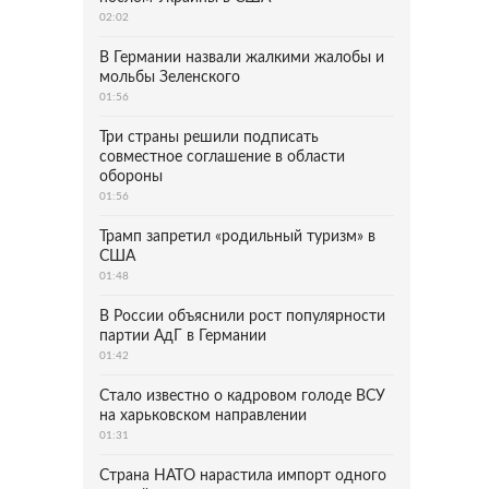
02:02
В Германии назвали жалкими жалобы и
мольбы Зеленского
01:56
Три страны решили подписать
совместное соглашение в области
обороны
01:56
Трамп запретил «родильный туризм» в
США
01:48
В России объяснили рост популярности
партии АдГ в Германии
01:42
Стало известно о кадровом голоде ВСУ
на харьковском направлении
01:31
Страна НАТО нарастила импорт одного