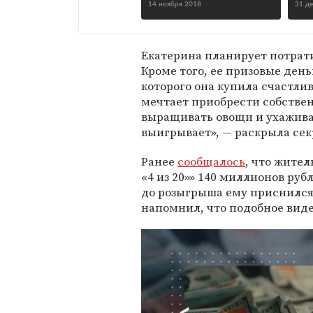
14 ноября 2018
31 д
Екатерина планирует потрат
Кроме того, ее призовые день
которого она купила счастли
мечтает приобрести собствен
выращивать овощи и ухаживат
выигрывает», — раскрыла се
Ранее
сообщалось
, что жите
«4 из 20»» 140 миллионов руб
до розыгрыша ему приснился 
напомнил, что подобное вид