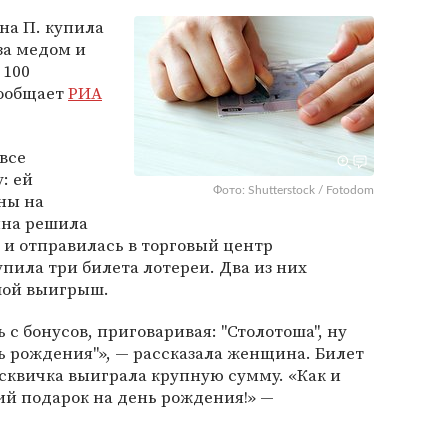
а П. купила
за медом и
 100
сообщает
РИА
все
: ей
Фото: Shutterstock / Fotodom
ины на
ина решила
 и отправилась в торговый центр
пила три билета лотереи. Два из них
шой выигрыш.
 с бонусов, приговаривая: "Столотоша", ну
нь рождения"», — рассказала женщина. Билет
сквичка выиграла крупную сумму. «Как и
кий подарок на день рождения!» —