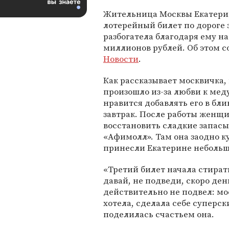
Жительница Москвы Екатерин
лотерейный билет по дороге 
разбогатела благодаря ему на
миллионов рублей. Об этом 
Новости
.
Как рассказывает москвичка, 
произошло из-за любви к меду
нравится добавлять его в бл
завтрак. После работы женщ
восстановить сладкие запасы
«Афимолл». Там она заодно ку
принесли Екатерине неболь
«Третий билет начала стирать
давай, не подведи, скоро де
действительно не подвел: мо
хотела, сделала себе суперс
поделилась счастьем она.