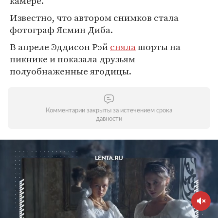
камере.
Известно, что автором снимков стала
фотограф Ясмин Диба.
В апреле Эддисон Рэй
сняла
шорты на
пикнике и показала друзьям
полуобнаженные ягодицы.
Комментарии закрыты за истечением срока
давности