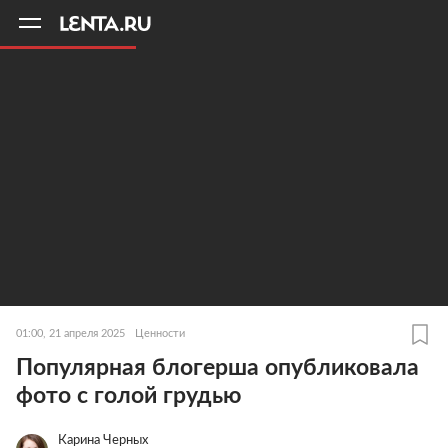
11
A
01:00, 21 апреля 2025
Ценности
Популярная блогерша опубликовала
фото с голой грудью
Карина Черных