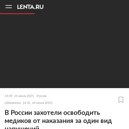
11
A
14:09, 24 июня 2025
Россия
(обновлено: 14:32, 24 июня 2025)
В России захотели освободить
медиков от наказания за один вид
нарушений