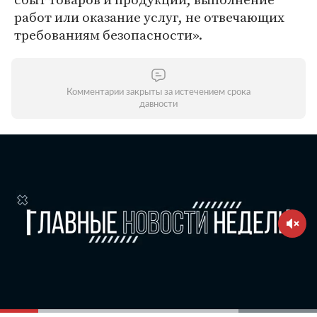
работ или оказание услуг, не отвечающих
требованиям безопасности».
Комментарии закрыты за истечением срока
давности