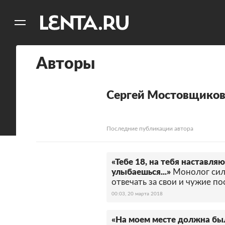
11
A
Авторы
Сергей Мостовщико
Последние публикации автора
«Тебе 18, на тебя наставляю
улыбаешься...»
Монолог си
отвечать за свои и чужие п
00:03, 20 марта 2018
«На моем месте должна бы