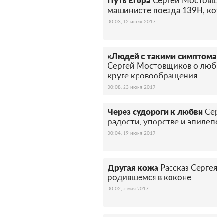
Путь Егора
Сергей Мостовщ
машинисте поезда 139Н, ко
00:03, 12 июля 2017
«Людей с такими симптомам
Сергей Мостовщиков о любв
круге кровообращения
00:08, 23 июня 2017
Через судороги к любви
Се
радости, упорстве и эпилеп
00:04, 19 июня 2017
Другая кожа
Рассказ Серге
родившемся в коконе
00:02, 5 мая 2017