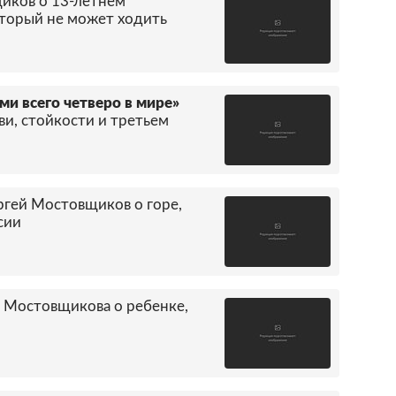
иков о 13-летнем
торый не может ходить
и всего четверо в мире»
и, стойкости и третьем
ргей Мостовщиков о горе,
сии
я Мостовщикова о ребенке,