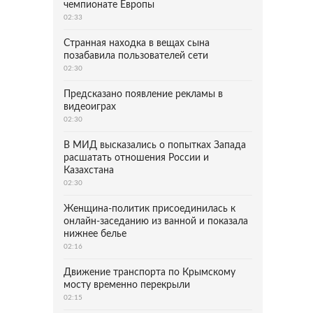
чемпионате Европы
02:33
Странная находка в вещах сына
позабавила пользователей сети
02:30
Предсказано появление рекламы в
видеоиграх
02:30
В МИД высказались о попытках Запада
расшатать отношения России и
Казахстана
02:30
Женщина-политик присоединилась к
онлайн-заседанию из ванной и показала
нижнее белье
02:16
Движение транспорта по Крымскому
мосту временно перекрыли
02:15