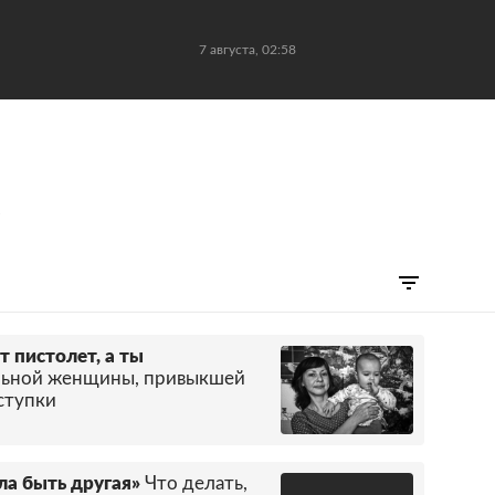
7 августа, 02:58
в
т пистолет, а ты
льной женщины, привыкшей
оступки
ла быть другая»
Что делать,