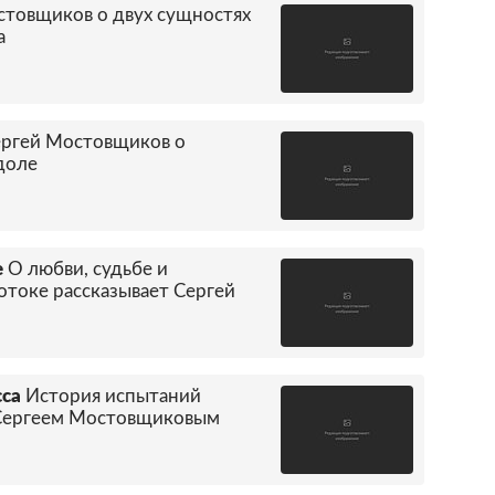
стовщиков о двух сущностях
а
ргей Мостовщиков о
доле
е
О любви, судьбе и
токе рассказывает Сергей
сса
История испытаний
я Сергеем Мостовщиковым