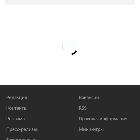
«Хеллоуин» и многое другое. 20 главных
кинопремьер осени — в галерее
«Ленты.ру»
.
Редакция
Вакансии
Контакты
RSS
Реклама
Правовая информация
Пресс-релизы
Мини-игры