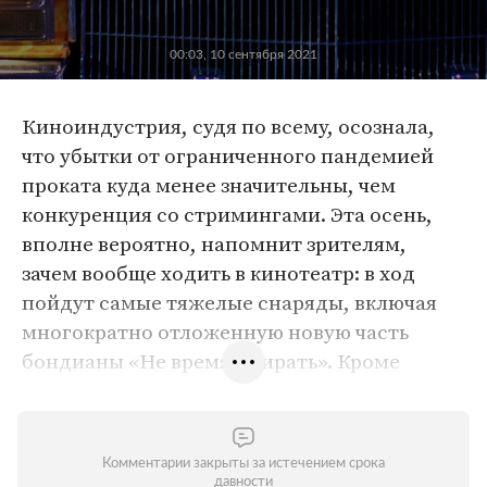
00:03, 10 сентября 2021
Киноиндустрия, судя по всему, осознала,
что убытки от ограниченного пандемией
проката куда менее значительны, чем
конкуренция со стримингами. Эта осень,
вполне вероятно, напомнит зрителям,
зачем вообще ходить в кинотеатр: в ход
пойдут самые тяжелые снаряды, включая
многократно отложенную новую часть
бондианы «Не время умирать». Кроме
британского суперагента, на экранах также
окажутся долгожданная «Дюна»
Дени
Вильнева
, психоделический трагифарс
Комментарии закрыты за истечением срока
Кирилла Серебренникова
, новый
давности