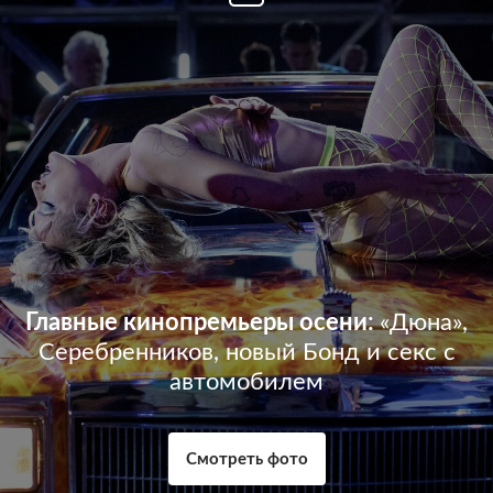
Главные кинопремьеры осени:
«Дюна»,
Серебренников, новый Бонд и секс с
автомобилем
Смотреть фото