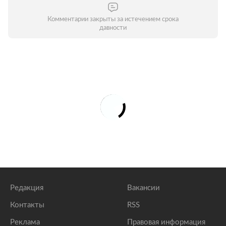
Комментарии закрыты за истечением срока
давности
Редакция
Вакансии
Контакты
RSS
Реклама
Правовая информация