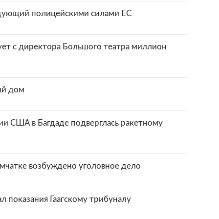
ндующий полицейскими силами ЕС
ует с директора Большого театра миллион
ый дом
и США в Багдаде подверглась ракетному
амчатке возбуждено уголовное дело
л показания Гаагскому трибуналу