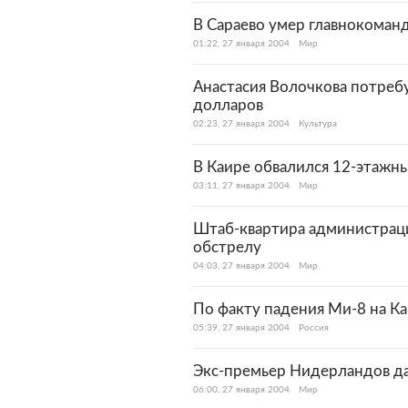
В Сараево умер главнокома
01:22, 27 января 2004
Мир
Анастасия Волочкова потреб
долларов
02:23, 27 января 2004
Культура
В Каире обвалился 12-этажн
03:11, 27 января 2004
Мир
Штаб-квартира администраци
обстрелу
04:03, 27 января 2004
Мир
По факту падения Ми-8 на К
05:39, 27 января 2004
Россия
Экс-премьер Нидерландов да
06:00, 27 января 2004
Мир