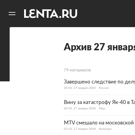
11
A
Архив 27 январ
79 материалов
Завершено следствие по дел
00:05, 27 января 2004
Россия
Вину за катастрофу Як-40 в 
00:43, 27 января 2004
Мир
MTV смешало на московской в
01:03, 27 января 2004
Культура