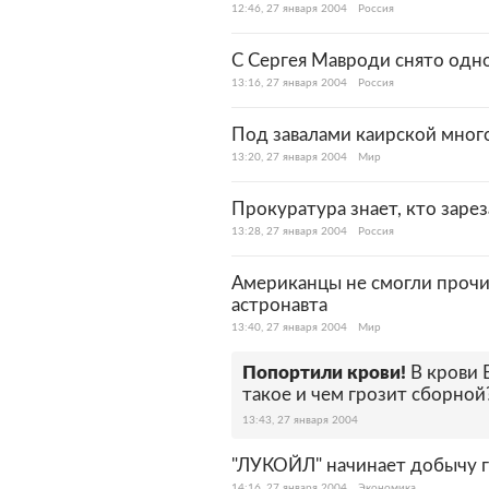
12:46, 27 января 2004
Россия
С Сергея Мавроди снято одн
13:16, 27 января 2004
Россия
Под завалами каирской мног
13:20, 27 января 2004
Мир
Прокуратура знает, кто заре
13:28, 27 января 2004
Россия
Американцы не смогли прочи
астронавта
13:40, 27 января 2004
Мир
Попортили крови!
В крови 
такое и чем грозит сборной
13:43, 27 января 2004
"ЛУКОЙЛ" начинает добычу г
14:16, 27 января 2004
Экономика