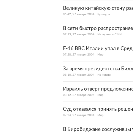
Великую китайскую стену ра
06:42, 27 января 2004
Культура
В сети быстро распространяе
07:13, 27 января 2004
Интернет и СМИ
F-16 ВВС Италии упал в Сре
07:28, 27 января 2004
Мир
За время президентства Билл
08:10, 27 января 2004
Из жизни
Израиль отверг предложени
08:12, 27 января 2004
Мир
Суд отказался принять реше
09:24, 27 января 2004
Мир
В Биробиджане сослуживцы 