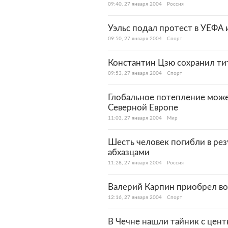
09:40, 27 января 2004
Россия
Уэльс подал протест в УЕФА 
09:50, 27 января 2004
Спорт
Константин Цзю сохранил ти
09:53, 27 января 2004
Спорт
Глобальное потепление може
Северной Европе
11:03, 27 января 2004
Мир
Шесть человек погибли в ре
абхазцами
11:28, 27 января 2004
Россия
Валерий Карпин приобрел в
12:16, 27 января 2004
Спорт
В Чечне нашли тайник с цент