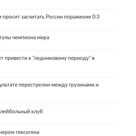
и просит засчитать России поражение 0:3
тулы чемпиона мира
т привести к "ледниковому периоду" в
зультате перестрелки между грузинами и
олейбольный клуб
нером гексогена