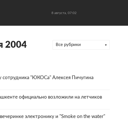
8 августа, 07:02
я 2004
Все рубрики
у сотрудника "ЮКОСа" Алексея Пичугина
Ташкенте официально возложили на летчиков
ечеринке электронику и "Smoke on the water"