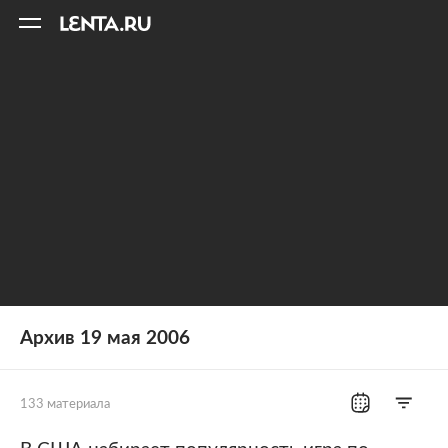
11
A
Архив 19 мая 2006
133 материала
Все рубрики
Россия