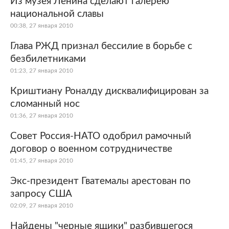
Из музея Ленина сделают галерею
национальной славы
Мир
Бывший СССР
00:38, 27 января 2010
Экономика
Силовые структуры
Глава РЖД признал бессилие в борьбе с
безбилетниками
Наука и техника
Спорт
01:23, 27 января 2010
Культура
Интернет и СМИ
Криштиану Роналду дисквалифицирован за
сломанный нос
Ценности
Путешествия
01:36, 27 января 2010
Из жизни
Среда обитания
Совет Россия-НАТО одобрил рамочный
договор о военном сотрудничестве
Забота о себе
Авто
01:45, 27 января 2010
Экс-президент Гватемалы арестован по
запросу США
02:09, 27 января 2010
Найдены "черные ящики" разбившегося