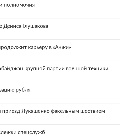
и полномочия
е Дениса Глушакова
продолжит карьеру в «Анжи»
ербайджан крупной партии военной техники
вацию рубля
 приезд Лукашенко факельным шествием
слежки спецслужб