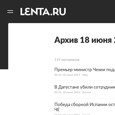
11
A
Архив 18 июня
159 материалов
Премьер-министр Чехии пода
00:20, 18 июня 2013
Мир
В Дагестане убили сотрудни
00:25, 18 июня 2013
Россия
Победа сборной Испании ост
ЧЕ