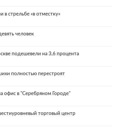
 в стрельбе «в отместку»
девять человек
скве подешевели на 3,6 процента
шихи полностью перестроят
ла офис в "Серебряном Городе"
шестиуровневый торговый центр