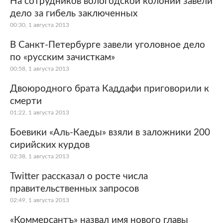
На сотрудников вологодской колонии завели
дело за гибель заключенных
Мир
Бывший СССР
00:30, 1 августа 2013
Экономика
Силовые структуры
В Санкт-Петербурге завели уголовное дело
по «русским зачисткам»
Наука и техника
Спорт
00:58, 1 августа 2013
Культура
Интернет и СМИ
Двоюродного брата Каддафи приговорили к
смерти
Ценности
Путешествия
01:22, 1 августа 2013
Из жизни
Среда обитания
Боевики «Аль-Каеды» взяли в заложники 200
сирийских курдов
Забота о себе
Авто
02:38, 1 августа 2013
Twitter рассказал о росте числа
правительственных запросов
02:49, 1 августа 2013
«Коммерсантъ» назвал имя нового главы