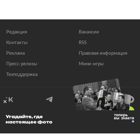
Редакция
Вакансии
Контакты
RSS
Реклама
Правовая информация
Пресс-релизы
Мини-игры
Техподдержка
18
+
Угадайте, где
настоящее фото
© 1999–2026 Все права защищены.
ООО «Лента.Ру»