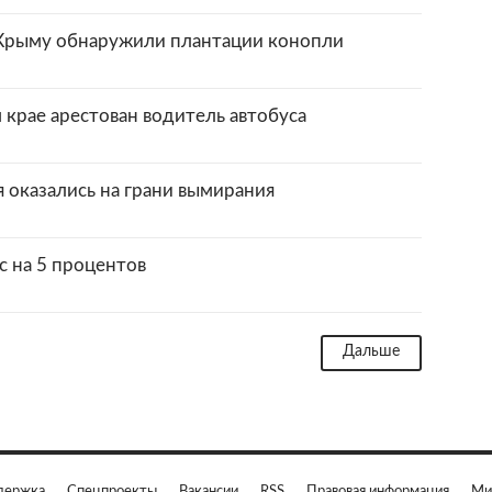
 Крыму обнаружили плантации конопли
 крае арестован водитель автобуса
оказались на грани вымирания
с на 5 процентов
Дальше
держка
Спецпроекты
Вакансии
RSS
Правовая информация
Ми