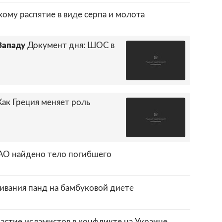
ому распятие в виде серпа и молота
Западу
Документ дня: ШОС в
Как Греция меняет роль
АО найдено тело погибшего
ивания панд на бамбуковой диете
астие исламистов в конфликте на Украине