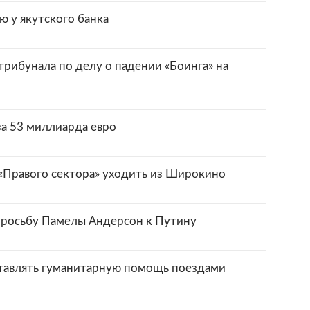
 у якутского банка
рибунала по делу о падении «Боинга» на
за 53 миллиарда евро
«Правого сектора» уходить из Широкино
просьбу Памелы Андерсон к Путину
тавлять гуманитарную помощь поездами