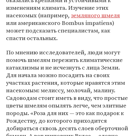
оказались крепкими и устойчивыми к
изменениям климата. Изучение этих
насекомых (например,
земляного шмеля
или американского Bombus impatiens)
может подсказать специалистам, как
спасти остальных.
По мнению исследователей, люди могут
помочь шмелям пережить климатические
катаклизмы и не исчезнуть с лица Земли.
Для начала можно посадить на своих
участках растения, которые нравятся этим
насекомым: мелиссу, молочай, малину.
Садоводам стоит иметь в виду, что простые
цветы шмелям опылять легче, чем элитные
породы. «Роза для них — это как подарок к
Рождеству, до которого приходится
добираться сквозь десять слоев оберточной
бумаги. А вот шиповник Вудса — словно