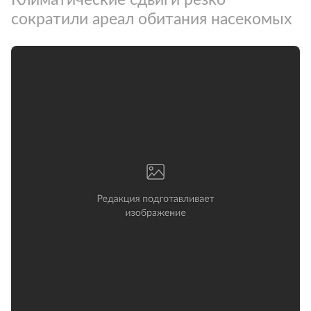
сократили ареал обитания насекомых