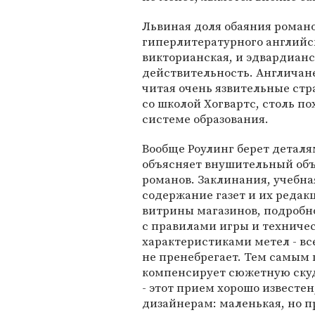
Львиная доля обаяния романо
гиперлитературного английск
викторианская, и эдвардианск
действительность. Англичане
читая очень язвительные ст
со школой Хогвартс, столь п
системе образования.
Вообще Роулинг берет деталям
объясняет внушительный об
романов. Заклинания, учебна
содержание газет и их реда
витрины магазинов, подробн
с правилами игры и техниче
характеристиками метел - вс
не пренебрегает. Тем самым
компенсирует сюжетную скуд
- этот прием хорошо известе
дизайнерам: маленькая, но 