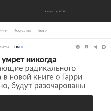
7 августа, 20:45
ниги
Искусство
Театр
льтура
 умрет никогда
ающие радикального
 в новой книге о Гарри
но, будут разочарованы