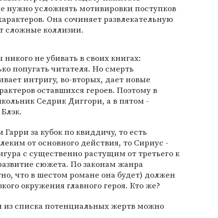
не нужно усложнять мотивировки поступков
 характеров. Она сочиняет развлекательную
т сложные коллизии.
 никого не убивать в своих книгах:
ко попугать читателя. Но смерть
ивает интригу, во-вторых, дает новые
рактеров оставшихся героев. Поэтому в
кольник Седрик Диггори, а в пятом -
 Блэк.
Гарри за кубок по квиддичу, то есть
еким от основного действия, то Сириус -
гура с существенно растущим от третьего к
развитие сюжета. По законам жанра
но, что в шестом романе она будет) должен
зкого окружения главного героя. Кто же?
и из списка потенциальных жертв можно