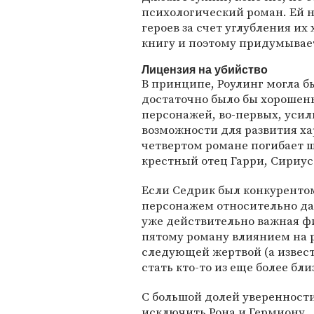
психологический роман. Ей 
героев за счет углубления их
книгу и поэтому придумывае
Лицензия на убийство
В принципе, Роулинг могла бы
достаточно было бы хорошень
персонажей, во-первых, усил
возможности для развития ха
четвертом романе погибает ш
крестный отец Гарри, Сириус
Если Седрик был конкурентом 
персонажем относительно дал
уже действительно важная фи
пятому роману влиянием на 
следующей жертвой (а извест
стать кто-то из еще более бли
С большой долей уверенност
исключить Рона и Гермиону.