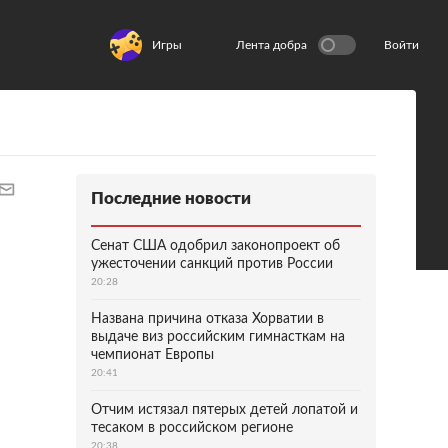
Игры
Лента добра
Войти
Последние новости
Сенат США одобрил законопроект об
ужесточении санкций против России
20:28
Названа причина отказа Хорватии в
выдаче виз российским гимнасткам на
чемпионат Европы
20:41
Отчим истязал пятерых детей лопатой и
тесаком в российском регионе
20:38