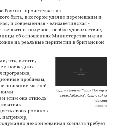
в Роулинг проистекает из
ого быта, в котором удачно перемешаны и
ая, и современная - елизаветинская -
, вероятно, получают особое удовольствие,
раницы об отношениях Министерства магии
охожие на реальные перипетии в британской
и, что, кстати,
ъем последних
я программа,
кционные проблемы,
ое описание матчей
скими
Кадр из фильма "Гарри Поттер и
узник Азбакана". Кадр с сайта
ем этим она отнюдь
imdb.com
 писатель
Lenta.ru
ость своих романов
н, например,
продуманно декорированная комната требует