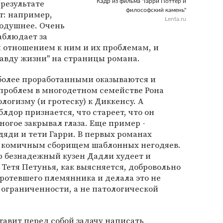
 результате
Кадр из фильма "Гарри Поттер и
философский камень"
т: например,
Lenta.ru
кодушнее. Очень
аблюдает за
 отношением к ним и их проблемам, и
авду жизни" на страницы романа.
 более проработанными оказываются и
 проблем в многодетном семействе Рона
огизму (и гротеску) к Диккенсу. А
дор признается, что стареет, что он
ногое закрывал глаза. Еще пример -
дяди и тети Гарри. В первых романах
о комичным сборищем шаблонных негодяев.
ор безнадежный кузен Дадли худеет и
 Тетя Петунья, как выясняется, добровольно
ротевшего племянника и делала это не
 ограниченности, а не патологической
тавит перед собой задачу написать