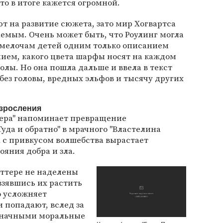
то в итоге кажется огромной.
ют на развитие сюжета, зато мир Хогвартса
емым. Очень может быть, что Роулинг могла
к мелочам детей одним только описанием
ием, какого цвета шарфы носят на каждом
олы. Но она пошла дальше и ввела в текст
без головы, вредных эльфов и тысячу других
взросления
тера" напоминает превращение
уда и обратно" в мрачного "Властелина
а с привкусом волшебства вырастает
ояния добра и зла.
оттере не наделены
взявшись их растить
о усложняет
и попадают, вслед за
означными моральные