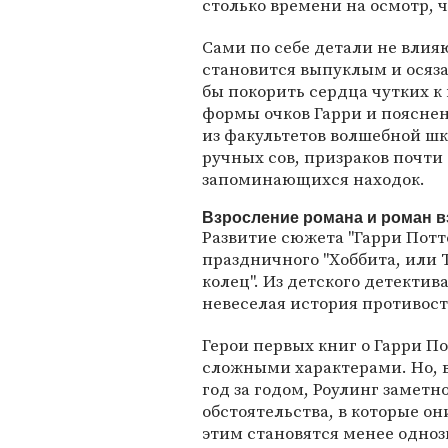
столько времени на осмотр, ч
Сами по себе детали не влия
становится выпуклым и осяза
бы покорить сердца чутких 
формы очков Гарри и пояснен
из факультетов волшебной шк
ручных сов, призраков почти 
запоминающихся находок.
Взросление романа и роман 
Развитие сюжета "Гарри Пот
праздничного "Хоббита, или Т
колец". Из детского детектив
невеселая история противост
Герои первых книг о Гарри П
сложными характерами. Но, 
год за годом, Роулинг заметн
обстоятельства, в которые он
этим становятся менее одн