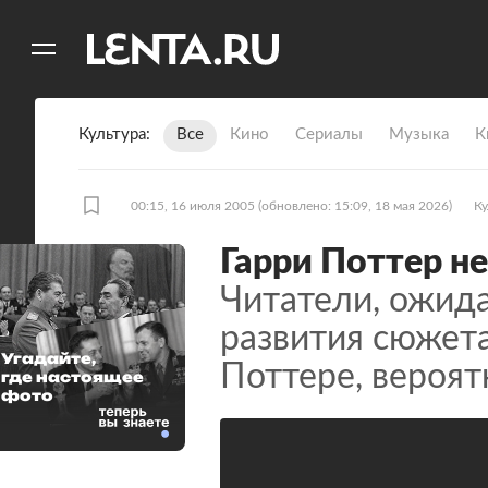
11
A
Культура
Все
Кино
Сериалы
Музыка
К
00:15, 16 июля 2005
(обновлено: 15:09, 18 мая 2026)
Ку
Гарри Поттер не
Читатели, ожид
развития сюжета
Угадайте,
Поттере, вероят
где настоящее
фото