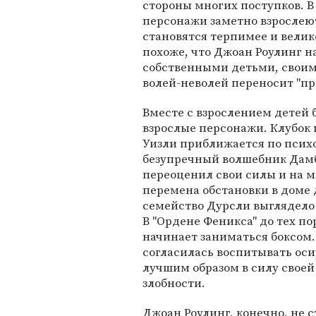
стороны многих поступков. В
персонажи заметно взрослею
становятся терпимее и вели
похоже, что Джоан Роулинг н
собственными детьми, своим
волей-неволей переносит "пр
Вместе с взрослением детей
взрослые персонажи. Клубок
Уизли приближается по психол
безупречный волшебник Дамбл
переоценил свои силы и на м
перемена обстановки в доме 
семейство Дурсли выглядел
В "Ордене Феникса" до тех п
начинает заниматься боксом.
согласилась воспитывать оси
лучшим образом в силу своей
злобности.
Джоан Роулинг, конечно, не с