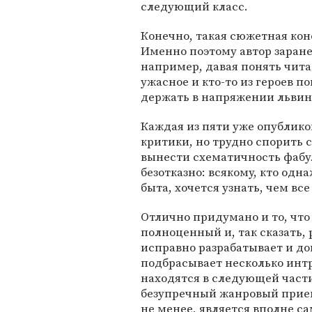
следующий класс.
Конечно, такая сюжетная конс
Именно поэтому автор заран
например, давая понять чита
ужасное и кто-то из героев п
держать в напряжении льви
Каждая из пяти уже опублик
критики, но трудно спорить с
вынести схематичность фабул
безотказно: всякому, кто од
быта, хочется узнать, чем все
Отлично придумано и то, что
полноценный и, так сказать,
исправно разрабатывает и до
подбрасывает несколько инт
находятся в следующей части
безупречный жанровый прием
не менее, является вполне 