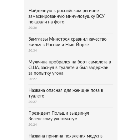
Найденную в российском регионе
замаскированную мину-ловушку ВСУ
показали на фото
20:36
Замглавы Минстроя сравнил качество
жилья в России и Нью-Йорке
20:34
Мужчина пробрался на борт самолета в
США, заснул в туалете и был задержан
за попытку угона
20:27
Названа опасная для женщин поза в
туалете
20:27
Президент Польши выдвинул
Зеленскому ультиматум
20:24
Названа причина появления медуз в