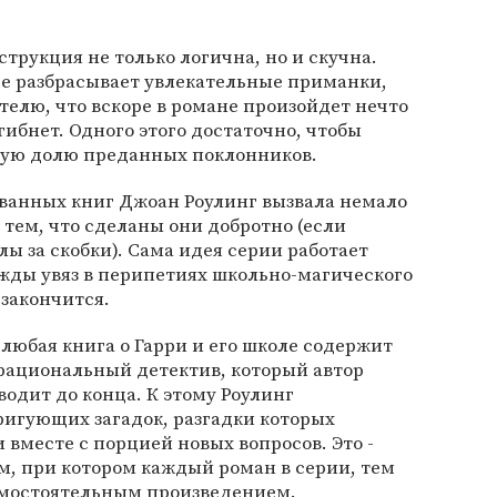
трукция не только логична, но и скучна.
ее разбрасывает увлекательные приманки,
телю, что вскоре в романе произойдет нечто
огибнет. Одного этого достаточно, чтобы
ную долю преданных поклонников.
ованных книг Джоан Роулинг вызвала немало
 тем, что сделаны они добротно (если
ы за скобки). Сама идея серии работает
нажды увяз в перипетиях школьно-магического
 закончится.
 любая книга о Гарри и его школе содержит
 рациональный детектив, который автор
водит до конца. К этому Роулинг
ригующих загадок, разгадки которых
 вместе с порцией новых вопросов. Это -
, при котором каждый роман в серии, тем
самостоятельным произведением.