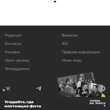
Редакция
Вакансии
Контакты
RSS
Реклама
Правовая информация
Пресс-релизы
Мини-игры
Техподдержка
18
+
Угадайте, где
настоящее фото
© 1999–2026 Все права защищены.
ООО «Лента.Ру»