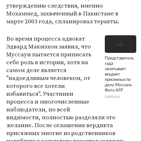
утверждению следствия, именно
Мохаммед, захваченный в Пакистане в
марте 2003 года, спланировал теракты.
Во время процесса адвокат
Эдвард Макмэхон заявил, что
Муссауи пытается приписать
Представитель
себе роль в истории, хотя на
суда
самом деле является
зачитывает
вердикт
"надоедливым человеком, от
присяжных по
которого все хотели
делу Муссауи.
Фото AFP
избавиться". Участники
Lenta.ru
процесса и многочисленные
наблюдатели, по всей
видимости, полностью разделяли это
желание. После оглашения вердикта
присяжных многие из родственников
погибших в результате терактов заявили,