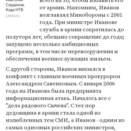
всего на то, чтобы избавить его
Анатолий
Сердюков.
от армии. Напомним, Иванов
Кадр НТВ
возглавлял Минобороны с 2001
Lenta.ru
года. При министре Иванове
служба в армии сократилась до
полутора лет, обещано сокращение до года;
запущено несколько амбициозных
программ, в том числе перевооружения и
обеспечения военнослужащих жильем.
С другой стороны, Иванов ввязался в
конфликт с главным военным прокурором
Александром Савенковым. С января 2006
года на Иванова была предпринята
информационная атака. Началось все с
"дела рядового Сычева". С тех пор
дедовщина в армии стала одной из
излюбленных тем СМИ, а Иванов - одним из
самых одиозных российских министров,