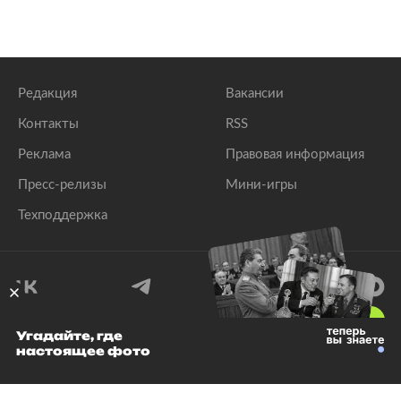
Редакция
Вакансии
Контакты
RSS
Реклама
Правовая информация
Пресс-релизы
Мини-игры
Техподдержка
18
+
Угадайте, где
настоящее фото
© 1999–2026 Все права защищены.
ООО «Лента.Ру»