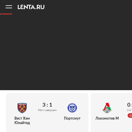
11
A
3 : 1
0 
Матч завершён
2-й 
Li
Вест Хэм
Портсмут
Локомотив М
Юнайтед