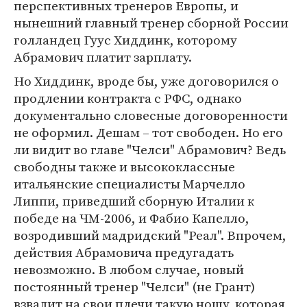
перспективных тренеров Европы, и
нынешний главный тренер сборной России
голландец Гуус Хиддинк, которому
Абрамович платит зарплату.
Но Хиддинк, вроде бы, уже договорился о
продлении контракта с РФС, однако
документально словесные договоренности
не оформил. Дешам – тот свободен. Но его
ли видит во главе "Челси" Абрамович? Ведь
свободны также и высококлассные
итальянские специалисты Марчелло
Липпи, приведший сборную Италии к
победе на ЧМ-2006, и Фабио Капелло,
возродивший мадридский "Реал". Впрочем,
действия Абрамовича предугадать
невозможно. В любом случае, новый
постоянный тренер "Челси" (не Грант)
взвалит на свои плечи такую ношу, которая