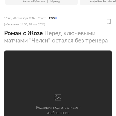
Англия — Кубок лиги
|
1-й раунд
Альфа-Банк Российская 
16:40, 20 сентября 2007
Спорт
(обновлено: 14:35, 18 мая 2026)
Роман с Жозе
Перед ключевыми
матчами "Челси" остался без тренера