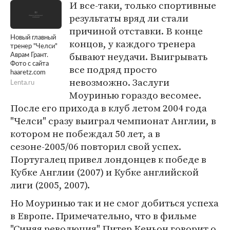
И все-таки, только спортивные
результаты вряд ли стали
причиной отставки. В конце
Новый главный
концов, у каждого тренера
тренер "Челси"
бывают неудачи. Выигрывать
Аврам Грант.
Фото с сайта
все подряд просто
haaretz.com
невозможно. Заслуги
Lenta.ru
Моуринью гораздо весомее.
После его прихода в клуб летом 2004 года
"Челси" сразу выиграл чемпионат Англии, в
котором не побеждал 50 лет, а в
сезоне-2005/06 повторил свой успех.
Португалец привел лондонцев к победе в
Кубке Англии (2007) и Кубке английской
лиги (2005, 2007).
Но Моуринью так и не смог добиться успеха
в Европе. Примечательно, что в фильме
"Синяя революция" Питер Кеньон говорит о