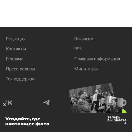
Редакция
Вакансии
Контакты
RSS
Реклама
Правовая информация
Пресс-релизы
Мини-игры
Техподдержка
18
+
Угадайте, где
настоящее фото
© 1999–2026 Все права защищены.
ООО «Лента.Ру»