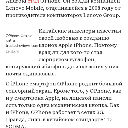
Android
стал
OPhone. Он создан компанией
Lenovo Mobile, отделившейся в 2008 году от
производителя компьютеров Lenovo Group.
Китайские инженеры известны
своей любовью к созданию
OPhone. Фото с
сайта
клонов Apple iPhone. Поэтому
trustedreviews.com
вряд ли для кого-то стал
Lenta.ru
сюрпризом гуглофон,
копирующий яблофон. Да и названия у них
почти одинаковые.
С iPhone смартфон OPhone роднит большой
сенсорный экран. Кроме того, у OPhone, как
и у смартфона Apple, на лицевой панели
есть только одна механическая кнопка. Как
и iPhone, OPhone работает в сетях 3G.
Правда, лишь в китайском стандарте TD-
SCDMA.